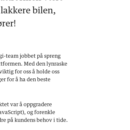
lakkere bilen,
rer!
gi-team jobbet på spreng
ttformen. Med den lynraske
iktig for oss å holde oss
ger for å ha den beste
ektet var å oppgradere
avaScript), og forenkle
dre på kundens behov i tide.