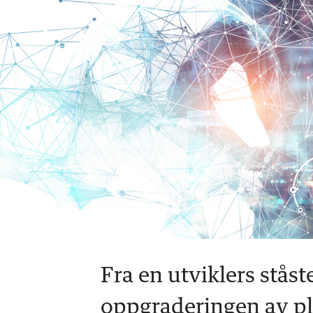
Fra en utviklers stås
oppgraderingen av p