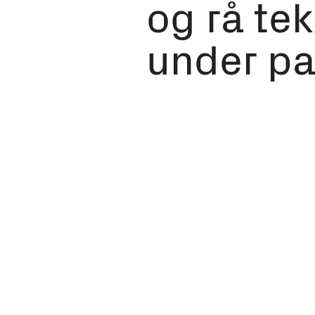
og rå te
under pa