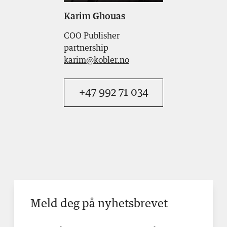
Karim Ghouas
COO Publisher
partnership
karim@kobler.no
+47 992 71 034
Meld deg på nyhetsbrevet